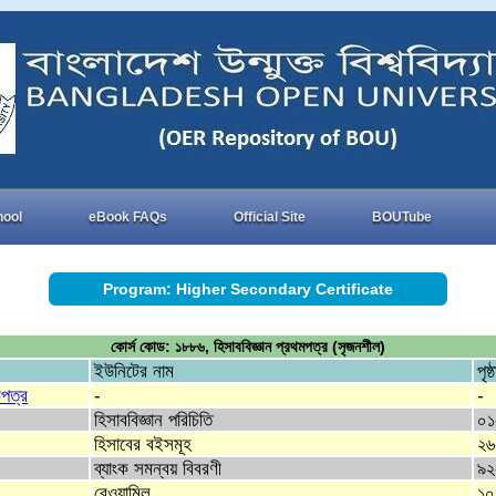
hool
eBook FAQs
Official Site
BOUTube
Program: Higher Secondary Certificate
কোর্স কোড: ১৮৮৬, হিসাববিজ্ঞান প্রথমপত্র (সৃজনশীল)
ইউনিটের নাম
পৃষ্
িপত্র
-
-
হিসাববিজ্ঞান পরিচিতি
০১
হিসাবের বইসমূহ
২৬
ব্যাংক সমন্বয় বিবরণী
৯২
রেওয়ামিল
১০