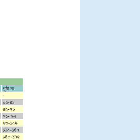
পৃষ্ঠা নং
-
০১-৪১
৪২-৭০
৭১- ৯২
৯৩-১০৯
১১০-১৪৭
১৪৮-১৭৫