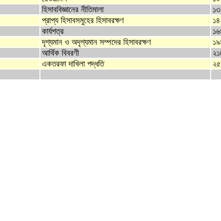
হিসাববিজ্ঞানের নীতিমালা
১৩
প্রাপ্য হিসাবসমুহের হিসাবরক্ষণ
১৪
কার্যপত্র
১৬
দৃশ্যমান ও অদৃশ্যমান সম্পদের হিসাবরক্ষণ
১৯
আর্থিক বিবরণী
২১
একতরফা দাখিলা পদ্ধতি
২৫