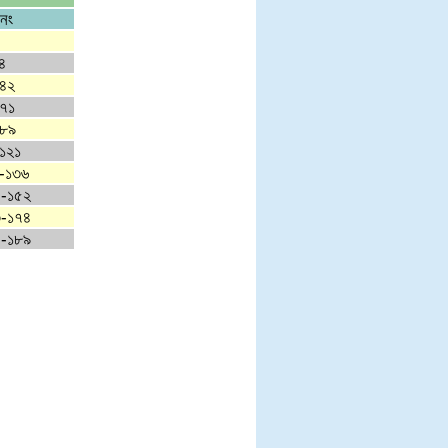
া নং
৪
৪২
৭১
৮৯
১২১
-১৩৬
-১৫২
-১৭৪
-১৮৯