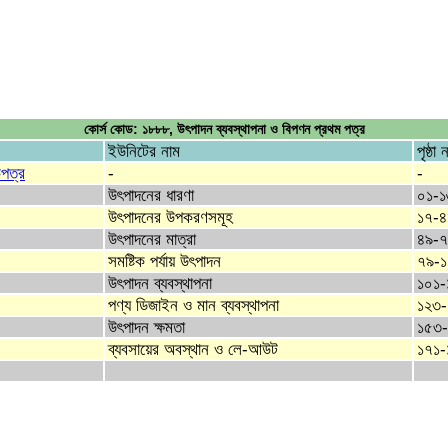
কোর্স কোড: ১৮৮৮, উৎপাদন ব্যবস্থাপনা ও বিপণন প্রথম পত্র
ইউনিটের নাম
পৃষ্ঠা 
িপত্র
-
-
উৎপাদনের ধারণা
০১-১
উৎপাদনের উপকরণসমূহ
১৭-
উৎপাদনের মাত্রা
৪৯-
সমষ্টিক পর্যায় উৎপাদন
৭৯-
উৎপাদন ব্যবস্থাপনা
১০১-
পণ্য ডিজাইন ও মান ব্যবস্থাপনা
১২৩-
উৎপাদন ক্ষমতা
১৫৩
ব্যবসায়ের অবস্থান ও লে-আউট
১৭১-