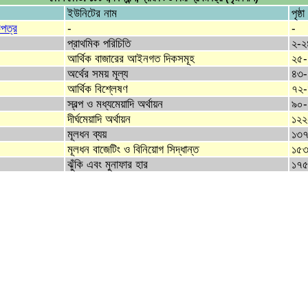
ইউনিটের নাম
পৃষ্ঠ
িপত্র
-
-
প্রাথমিক পরিচিতি
২-২
আর্থিক বাজারের আইনগত দিকসমূহ
২৫-
অর্থের সময় মূল্য
৪৩-
আর্থিক বিশ্লেষণ
৭২-
স্বল্প ও মধ্যমেয়াদি অর্থায়ন
৯০-
দীর্ঘমেয়াদি অর্থায়ন
১২২
মূলধন ব্যয়
১৩৭
মূলধন বাজেটিং ও বিনিয়োগ সিদ্ধান্ত
১৫৩
ঝুঁকি এবং মুনাফার হার
১৭৫