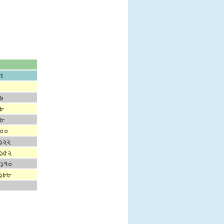
নং
৬
৪৮
৭৮
১০০
১২২
১৫২
-১৭০
১৮৮