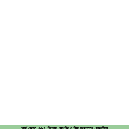
কোর্স কোড: ১৮৮৭, ফিন্যান্স, ব্যাংকিং ও বিমা প্রথমপত্র (সৃজনশীল)