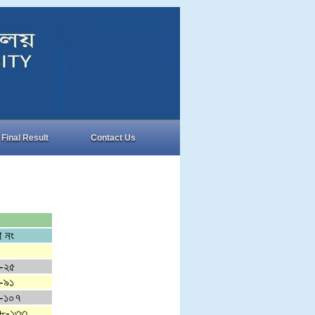
Final Result
Contact Us
ঠা নং
-২৫
-৯১
-১০৭
৮-১৩৩