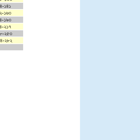
৪-১৪১
২-১৬৩
৪-১৯৩
৪-২১৭
৮-২৫৩
৪-২৮২