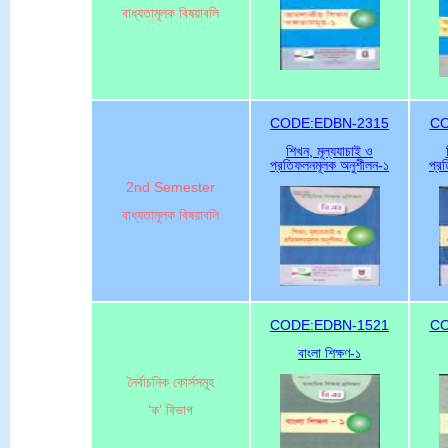
বাধ্যতামূলক বিষয়াবলি
CODE:EDBN-2315
CO
শিখন, মূল্যযাচাই ও
প্রতিফলনমূলক অনুশীলন-১
প্র
2nd Semester
বাধ্যতামূলক বিষয়াবলি
CODE:EDBN-1521
CO
বাংলা শিক্ষণ-১
নৈর্বাচনিক কোর্সসমূহ
‘ক’ বিভাগ