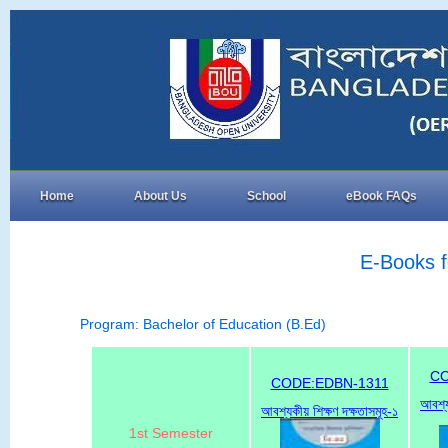
Home
About Us
School
eBook FAQs
E-Books f
Program: Bachelor of Education (B.Ed)
CO
CODE:EDBN-1311
আবশ্য
আবশ্যকীয় শিক্ষণ দক্ষতাসমূহ-১
1st Semester