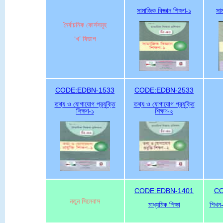
সামাজিক বিজ্ঞান শিক্ষণ-১
সাম
নৈর্বাচনিক কোর্সসমূহ
‘খ’ বিভাগ
CODE:EDBN-1533
CODE:EDBN-2533
তথ্য ও যোগাযোগ প্রযুক্তি
তথ্য ও যোগাযোগ প্রযুক্তি
শিক্ষণ-১
শিক্ষণ-২
CODE:EDBN-1401
CO
নতুন সিলেবাস
মাধ্যমিক শিক্ষা
শিখন-