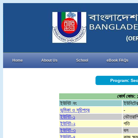
Home
About Us
School
eBook FAQs
Program: Sec
কোর্স কোড: ১
ইউনিট নং
ইউনিটের
ভুমিকা ও সূচিপত্র
-
ইউনিট-১
ভৌতরাশি
ইউনিট-২
গতি
ইউনিট-৩
বল
ইউনিট-৪
কাজ,ক্ষ