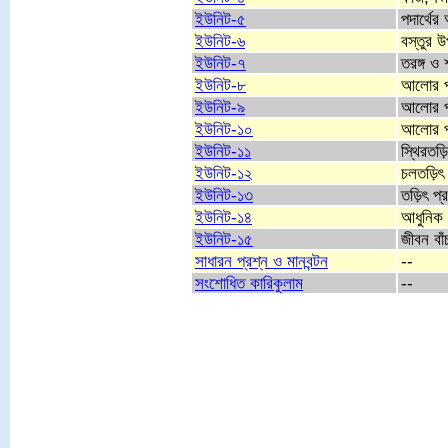
ইউনিট-৫
পদার্থের
ইউনিট-৬
বস্তুর 
ইউনিট-৭
তরঙ্গ ও শ
ইউনিট-৮
আলোর প্
ইউনিট-৯
আলোর প
ইউনিট-১০
আলোর প
ইউনিট-১১
স্থিরতড়
ইউনিট-১২
চলতড়িৎ
ইউনিট-১৩
তড়িৎ প্
ইউনিট-১৪
আধুনিক প
ইউনিট-১৫
জীবন বাঁচ
সাধারন প্রশ্ন ও মানবন্টন
--
সংশোধিত কারিকুলাম
--