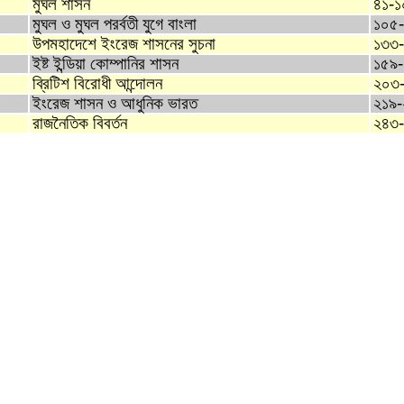
মুঘল শাসন
৪১-১
মুঘল ও মুঘল পরর্বতী যুগে বাংলা
১০৫
উপমহাদেশে ইংরেজ শাসনের সুচনা
১৩৩
ইষ্ট ইন্ডিয়া কোম্পানির শাসন
১৫৯
ব্রিটিশ বিরোধী আন্দোলন
২০৩
ইংরেজ শাসন ও আধুনিক ভারত
২১৯-
রাজনৈতিক বিবর্তন
২৪৩