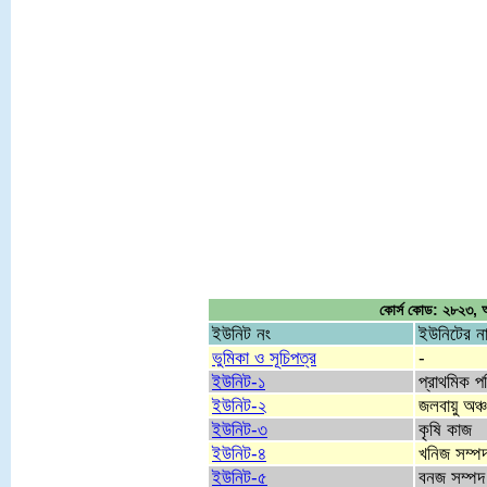
কোর্স কোড: ২৮২৩, অর্
ইউনিট নং
ইউনিটের ন
ভুমিকা ও সূচিপত্র
-
ইউনিট-১
প্রাথমিক প
ইউনিট-২
জলবায়ু অঞ্
ইউনিট-৩
কৃষি কাজ
ইউনিট-৪
খনিজ সম্প
ইউনিট-৫
বনজ সম্পদ