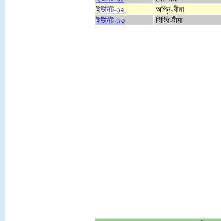
ইউনিট-১২
অগ্নি-বীমা
ইউনিট-১৩
বিবিধ-বীমা