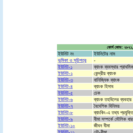
কোর্স কোড: ২৮২১, ব
ইউনিট নং
ইউনিটের নাম
ভুমিকা ও সূচিপত্র
-
ইউনিট-১
ব্যাংক ব্যবস্থার প্রাথমিক
ইউনিট-২
কেন্দ্রীয় ব্যাংক
ইউনিট-৩
বানিজ্যিক ব্যাংক
ইউনিট-৪
ব্যাংক হিসাব
ইউনিট-৫
চেক
ইউনিট-৬
ব্যাংক তহবিলের ব্যবহার
ইউনিট-৭
বৈদেশিক বিনিময়
ইউনিট-৮
ব্যাংকিং-এ তথ্য প্রযুক্
ইউনিট-৯
বীমা সম্পর্কে মৌলিক ধার
ইউনিট-১০
জীবন বীমা
ইউনিট-১১
নৌ-বীমা