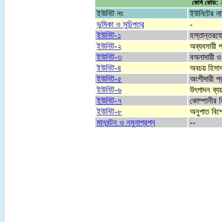
কোর্স কোড: ২
ইউনিট নং
ইউনিটের ন
ভুমিকা ও সূচিপত্র
-
ইউনিট-১
হস্তান্তরয
ইউনিট-২
অব্যবসায়ী প
ইউনিট-৩
বঅনাদায়ী ও 
ইউনিট-৪
অবচয় হিসা
ইউনিট-৫
অংশীদারী প্র
ইউনিট-৬
উৎপাদন ব্যয
ইউনিট-৭
কোম্পানীর 
ইউনিট-৮
অনুপাত বিশ
মানবন্টন ও নমুনাপ্রশ্ন
--