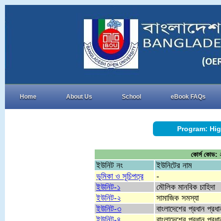
Home
About Us
School
eBook FAQs
Program: Hig
কোর্স কোড: ২
ইউনিট নং
ইউনিটের নাম
ভুমিকা ও সূচিপত্র
-
ইউনিট-১
মৌলিক মানবিক চাহিদা
ইউনিট-২
সামাজিক সমস্যা
ইউনিট-৩
বাংলাদেশের প্রধান প্রধ
ইউনিট-৪
বাংলাদেশের প্রধান প্রধ