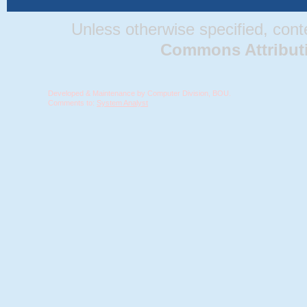
Unless otherwise specified, conten
Commons Attributio
Developed & Maintenance by Computer Division, BOU.
Comments to:
System Analyst