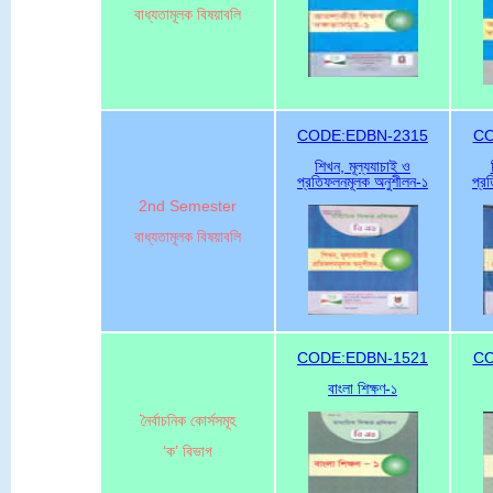
বাধ্যতামূলক বিষয়াবলি
CODE:EDBN-2315
CO
শিখন, মূল্যযাচাই ও
প্রতিফলনমূলক অনুশীলন-১
প্র
2nd Semester
বাধ্যতামূলক বিষয়াবলি
CODE:EDBN-1521
CO
বাংলা শিক্ষণ-১
নৈর্বাচনিক কোর্সসমূহ
‘ক’ বিভাগ