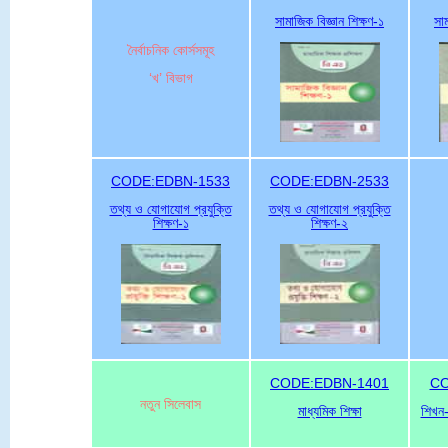
সামাজিক বিজ্ঞান শিক্ষণ-১
সাম
নৈর্বাচনিক কোর্সসমূহ
‘খ’ বিভাগ
CODE:EDBN-1533
CODE:EDBN-2533
তথ্য ও যোগাযোগ প্রযুক্তি
তথ্য ও যোগাযোগ প্রযুক্তি
শিক্ষণ-১
শিক্ষণ-২
CODE:EDBN-1401
CO
নতুন সিলেবাস
মাধ্যমিক শিক্ষা
শিখন-