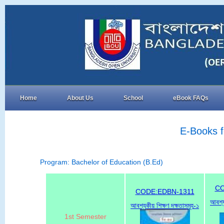
Home
About Us
School
eBook FAQs
E-Books f
Program: Bachelor of Education (B.Ed)
CO
CODE:EDBN-1311
আবশ্য
আবশ্যকীয় শিক্ষণ দক্ষতাসমূহ-১
1st Semester