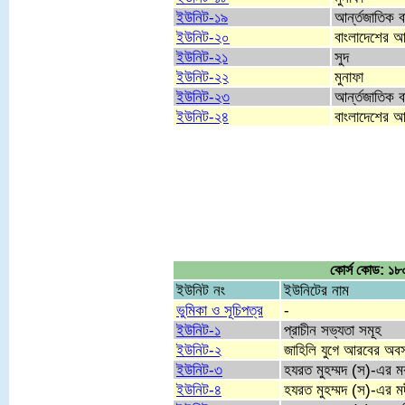
ইউনিট-১৯
আর্ন্তজাতিক ব
ইউনিট-২০
বাংলাদেশের আ
ইউনিট-২১
সুদ
ইউনিট-২২
মুনাফা
ইউনিট-২৩
আর্ন্তজাতিক ব
ইউনিট-২৪
বাংলাদেশের আ
কোর্স কোড: ১৮
ইউনিট নং
ইউনিটের নাম
ভুমিকা ও সূচিপত্র
-
ইউনিট-১
প্রাচীন সভ্যতা সমূহ
ইউনিট-২
জাহিলি যুগে আরবের অবস
ইউনিট-৩
হযরত মুহম্মদ (স)-এর ম
ইউনিট-৪
হযরত মুহম্মদ (স)-এর ম