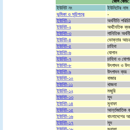
কোর্স কোড:
ইউনিট নং
ইউনিটের নাম
ভুমিকা ও সূচিপত্র
-
ইউনিট-১
অর্থনীতি পরিচি
ইউনিট-২
অর্থনৈতিক ব্যব
ইউনিট-৩
গানিতিক অর্থ
ইউনিট-৪
ভোক্তার আচ
ইউনিট-৫
চাহিদা
ইউনিট-৬
যোগান
ইউনিট-৭
চাহিদা ও যোগা
ইউনিট-৮
উৎপাদন ও উৎ
ইউনিট-৯
উৎপাদন ব্যয়
ইউনিট-১০
বাজার
ইউনিট-১১
খাজনা
ইউনিট-১২
মজুরি
ইউনিট-১৩
সুদ
ইউনিট-১৪
মুনাফা
ইউনিট-১৫
আর্ন্তজাতিক ব
ইউনিট-১৬
বাংলাদেশের আ
ইউনিট-১৭
সুদ
ইউনিট-১৮
মুনাফা