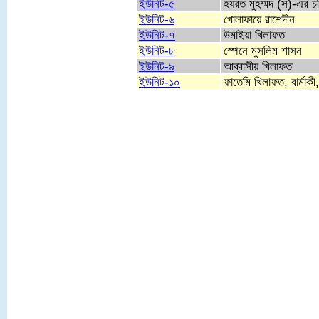
ইউনিট-৫
হযরত মুহম্মদ (স)-এর চর
ইউনিট-৬
খোলাফায়ে রাশেদীন
ইউনিট-৭
উমাইয়া খিলাফত
ইউনিট-৮
স্পেনে মুসলিম শাসন
ইউনিট-৯
আব্বাসীয় খিলাফত
ইউনিট-১০
ফাতেমি খিলাফত, বার্মাকী