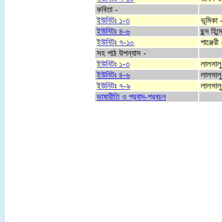
কবিতা -
ইউনিটঃ ১-৩
ভূমিকা
ইউনিটঃ ৪-৬
ছন্দ হিন
ইউনিটঃ ৭-১০
পাঞ্জের
সহ পাঠ উপন্যাস -
ইউনিটঃ ১-৩
লালসালু
ইউনিটঃ ৪-৬
লালসালু
ইউনিটঃ ৭-৯
লালসালু
ভাষারীতি ও প্রবাদ-প্রবচন