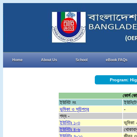
Home
About Us
School
eBook FAQs
Program: Hig
কোর্স কো
ইউনিট নং
ইউনিটে
ভুমিকা ও সূচিপত্র
-
গদ্য -
ইউনিটঃ ১-৩
ভূমিকা 
ইউনিটঃ ৪-৬
খোকাবাব
ইউনিটঃ ৭-১০
জীবন ও ব