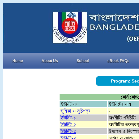
Home
About Us
School
eBook FAQs
Program: Sec
কোর্স কোড:
ইউনিট নং
ইউনিটের নাম
ভুমিকা ও সূচিপত্র
-
ইউনিট-১
অর্থনীতি পরিচিতি
ইউনিট-২
অর্থনীতির গুরুত্বপূ
ইউনিট-৩
উপযোগ ও নিরপেক্
ইউনিট-৪
চাহিদা ও যোগান