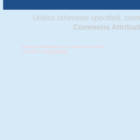
Unless otherwise specified, conten
Commons Attributio
Developed & Maintenance by Computer Division, BOU.
Comments to:
System Analyst