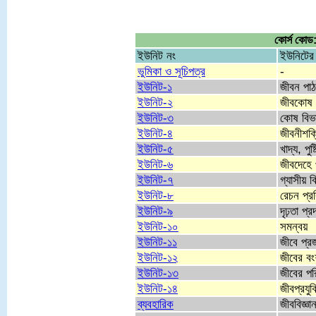
কোর্স কোড:
ইউনিট নং
ইউনিটের
ভুমিকা ও সূচিপত্র
-
ইউনিট-১
জীবন পাঠ
ইউনিট-২
জীবকোষ ও
ইউনিট-৩
কোষ বিভ
ইউনিট-৪
জীবনীশক্
ইউনিট-৫
খাদ্য, পুষ
ইউনিট-৬
জীবদেহে
ইউনিট-৭
গ্যাসীয় ব
ইউনিট-৮
রেচন প্রক
ইউনিট-৯
দৃঢ়তা প্
ইউনিট-১০
সমন্বয়
ইউনিট-১১
জীবে প্
ইউনিট-১২
জীবের বং
ইউনিট-১৩
জীবের পর
ইউনিট-১৪
জীবপ্রযুক
ব্যবহারিক
জীববিজ্ঞা