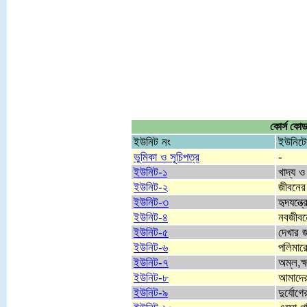
কোর্স কোড
ইউনিট নং
ইউনিটে
ভুমিকা ও সূচিপত্র
-
ইউনিট-১
খাদ্য ও
ইউনিট-২
জীবনের
ইউনিট-৩
হৃদযন্ত
ইউনিট-৪
নবজীবন
ইউনিট-৫
দেখার 
ইউনিট-৬
পলিমারে
ইউনিট-৭
অম্ল,ক
ইউনিট-৮
আমাদের
ইউনিট-৯
দুর্যোগ