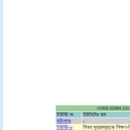
CODE:EDBN 1312, TI
ইউনিট নং
ইউনিটের নাম
সূচিপত্র
-
ইউনিট-৮
শিখন সূত্রসমূহকে শিক্ষণ