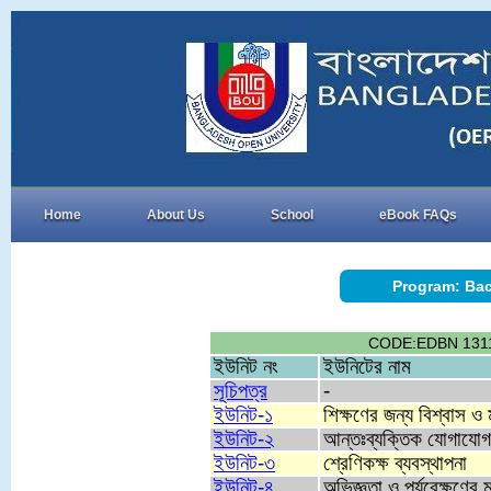
Home
About Us
School
eBook FAQs
Program: Bac
CODE:EDBN 1311, TI
ইউনিট নং
ইউনিটের নাম
সূচিপত্র
-
ইউনিট-১
শিক্ষণের জন্য বিশ্বাস ও 
ইউনিট-২
আন্তঃব্যক্তিক যোগাযোগ 
ইউনিট-৩
শ্রেণিকক্ষ ব্যবস্থাপনা
ইউনিট-৪
অভিজ্ঞতা ও পর্যবেক্ষণের 